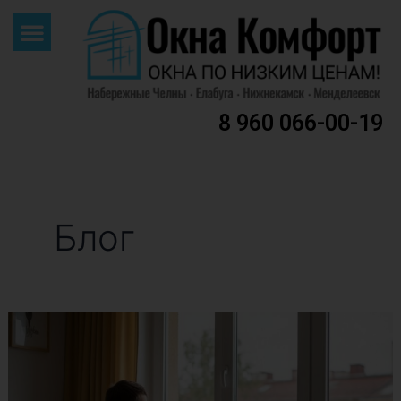
Menu
к
содержимому
8 960 066-00-19
Блог
5
ошибок
при
выборе