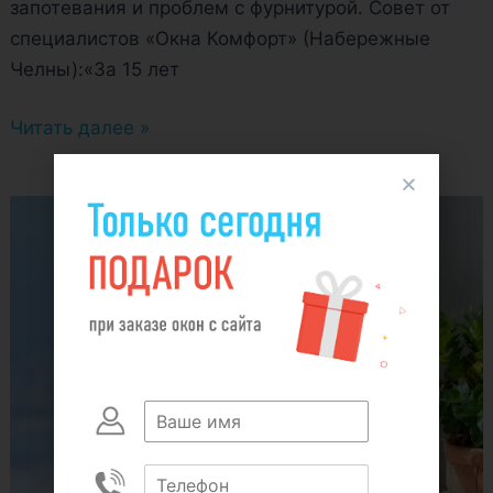
запотевания и проблем с фурнитурой. Совет от
специалистов «Окна Комфорт» (Набережные
Челны):«За 15 лет
Читать далее »
Какие
вопросы
задать
компании
перед
покупкой
ПВХ-
окон