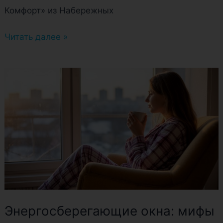
Комфорт» из Набережных
Читать далее »
Энергосберегающие
окна:
мифы
и
реальная
экономия
Энергосберегающие окна: мифы