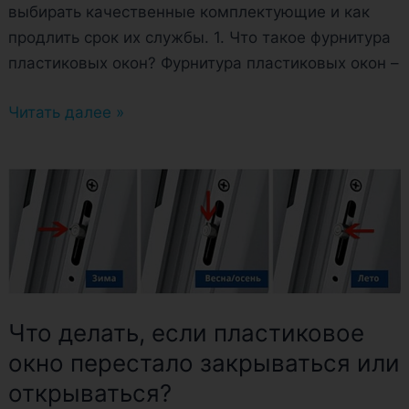
выбирать качественные комплектующие и как
продлить срок их службы. 1. Что такое фурнитура
пластиковых окон? Фурнитура пластиковых окон –
Читать далее »
Что
делать,
если
пластиковое
окно
перестало
Что делать, если пластиковое
закрываться
окно перестало закрываться или
или
открываться?
открываться?