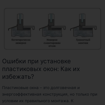
Ошибки
при
установке
пластиковых
окон:
Как
их
избежать?
Ошибки при установке
пластиковых окон: Как их
избежать?
Пластиковые окна – это долговечная и
энергоэффективная конструкция, но только при
условии их правильного монтажа. К