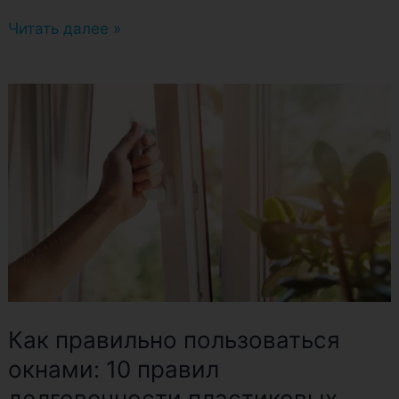
Читать далее »
Как
правильно
пользоваться
окнами:
10
правил
долговечности
пластиковых
конструкций
Как правильно пользоваться
окнами: 10 правил
долговечности пластиковых